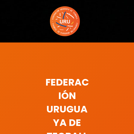
TEQBALL
El Deporte Con
Mayor
URUGUAY
Crecimiento A
Nivel Mundial
FEDERAC
IÓN
URUGUA
YA DE